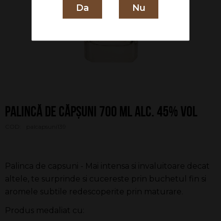
Da
Nu
Palincă de Căpșuni 700 ml alc. 45% vol
COD:
palcapsuni139
Palinca de capsuni - Mai intensa si invaluitoare decat
altele, te surprinde si cucereste prin buchetul fin si
aromele subtile redescoperite prin maturare.
Produs medaliat cu: