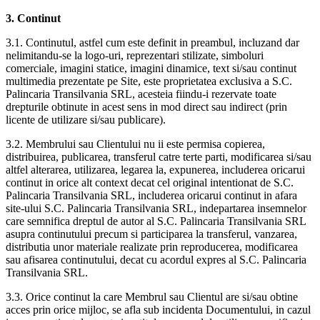
3. Continut
3.1. Continutul, astfel cum este definit in preambul, incluzand dar
nelimitandu-se la logo-uri, reprezentari stilizate, simboluri
comerciale, imagini statice, imagini dinamice, text si/sau continut
multimedia prezentate pe Site, este proprietatea exclusiva a S.C.
Palincaria Transilvania SRL, acesteia fiindu-i rezervate toate
drepturile obtinute in acest sens in mod direct sau indirect (prin
licente de utilizare si/sau publicare).
3.2. Membrului sau Clientului nu ii este permisa copierea,
distribuirea, publicarea, transferul catre terte parti, modificarea si/sau
altfel alterarea, utilizarea, legarea la, expunerea, includerea oricarui
continut in orice alt context decat cel original intentionat de S.C.
Palincaria Transilvania SRL, includerea oricarui continut in afara
site-ului S.C. Palincaria Transilvania SRL, indepartarea insemnelor
care semnifica dreptul de autor al S.C. Palincaria Transilvania SRL
asupra continutului precum si participarea la transferul, vanzarea,
distributia unor materiale realizate prin reproducerea, modificarea
sau afisarea continutului, decat cu acordul expres al S.C. Palincaria
Transilvania SRL.
3.3. Orice continut la care Membrul sau Clientul are si/sau obtine
acces prin orice mijloc, se afla sub incidenta Documentului, in cazul