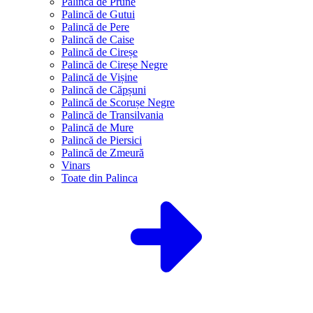
Palincă de Prune
Palincă de Gutui
Palincă de Pere
Palincă de Caise
Palincă de Cireșe
Palincă de Cireșe Negre
Palincă de Vișine
Palincă de Căpșuni
Palincă de Scorușe Negre
Palincă de Transilvania
Palincă de Mure
Palincă de Piersici
Palincă de Zmeură
Vinars
Toate din Palinca