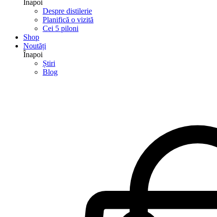
Înapoi
Despre distilerie
Planifică o vizită
Cei 5 piloni
Shop
Noutăți
Înapoi
Știri
Blog