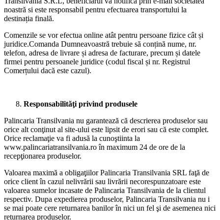
Transilvania S.R.L, beneficiarul va notifica prin e-mail societatea
noastră si este responsabil pentru efectuarea transportului la
destinația finală.
Comenzile se vor efectua online atât pentru persoane fizice cât și
juridice.Comanda Dumneavoastră trebuie să conțină nume, nr.
telefon, adresa de livrare și adresa de facturare, precum și datele
firmei pentru persoanele juridice (codul fiscal și nr. Registrul
Comerțului dacă este cazul).
Responsabilităţi privind produsele
Palincaria Transilvania nu garantează că descrierea produselor sau
orice alt conţinut al site-ului este lipsit de erori sau că este complet.
Orice reclamaţie va fi adusă la cunoştiinta la
www.palincariatransilvania.ro în maximum 24 de ore de la
recepţionarea produselor.
Valoarea maximă a obligaţiilor Palincaria Transilvania SRL faţă de
orice client în cazul nelivrării sau livrării necorespunzatoare este
valoarea sumelor incasate de Palincaria Transilvania de la clientul
respectiv. Dupa expedierea produselor, Palincaria Transilvania nu i
se mai poate cere returnarea banilor în nici un fel şi de asemenea nici
returnarea produselor.