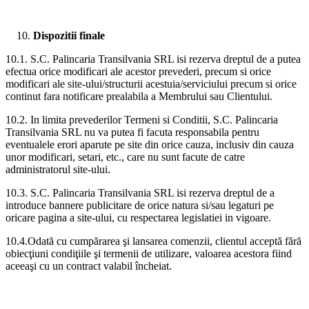
Dispozitii finale
10.1. S.C. Palincaria Transilvania SRL isi rezerva dreptul de a putea
efectua orice modificari ale acestor prevederi, precum si orice
modificari ale site-ului/structurii acestuia/serviciului precum si orice
continut fara notificare prealabila a Membrului sau Clientului.
10.2. In limita prevederilor Termeni si Conditii, S.C. Palincaria
Transilvania SRL nu va putea fi facuta responsabila pentru
eventualele erori aparute pe site din orice cauza, inclusiv din cauza
unor modificari, setari, etc., care nu sunt facute de catre
administratorul site-ului.
10.3. S.C. Palincaria Transilvania SRL isi rezerva dreptul de a
introduce bannere publicitare de orice natura si/sau legaturi pe
oricare pagina a site-ului, cu respectarea legislatiei in vigoare.
10.4.Odată cu cumpărarea şi lansarea comenzii, clientul acceptă fără
obiecţiuni condiţiile şi termenii de utilizare, valoarea acestora fiind
aceeaşi cu un contract valabil încheiat.