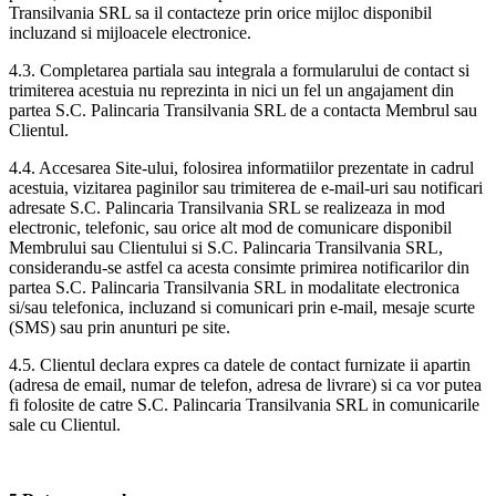
Transilvania SRL sa il contacteze prin orice mijloc disponibil
incluzand si mijloacele electronice.
4.3. Completarea partiala sau integrala a formularului de contact si
trimiterea acestuia nu reprezinta in nici un fel un angajament din
partea S.C. Palincaria Transilvania SRL de a contacta Membrul sau
Clientul.
4.4. Accesarea Site-ului, folosirea informatiilor prezentate in cadrul
acestuia, vizitarea paginilor sau trimiterea de e-mail-uri sau notificari
adresate S.C. Palincaria Transilvania SRL se realizeaza in mod
electronic, telefonic, sau orice alt mod de comunicare disponibil
Membrului sau Clientului si S.C. Palincaria Transilvania SRL,
considerandu-se astfel ca acesta consimte primirea notificarilor din
partea S.C. Palincaria Transilvania SRL in modalitate electronica
si/sau telefonica, incluzand si comunicari prin e-mail, mesaje scurte
(SMS) sau prin anunturi pe site.
4.5. Clientul declara expres ca datele de contact furnizate ii apartin
(adresa de email, numar de telefon, adresa de livrare) si ca vor putea
fi folosite de catre S.C. Palincaria Transilvania SRL in comunicarile
sale cu Clientul.