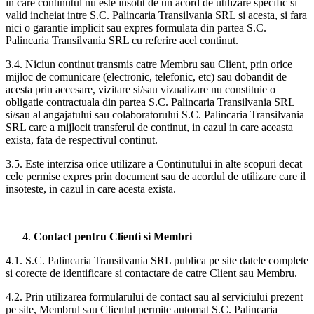
in care continutul nu este insotit de un acord de utilizare specific si
valid incheiat intre S.C. Palincaria Transilvania SRL si acesta, si fara
nici o garantie implicit sau expres formulata din partea S.C.
Palincaria Transilvania SRL cu referire acel continut.
3.4. Niciun continut transmis catre Membru sau Client, prin orice
mijloc de comunicare (electronic, telefonic, etc) sau dobandit de
acesta prin accesare, vizitare si/sau vizualizare nu constituie o
obligatie contractuala din partea S.C. Palincaria Transilvania SRL
si/sau al angajatului sau colaboratorului S.C. Palincaria Transilvania
SRL care a mijlocit transferul de continut, in cazul in care aceasta
exista, fata de respectivul continut.
3.5. Este interzisa orice utilizare a Continutului in alte scopuri decat
cele permise expres prin document sau de acordul de utilizare care il
insoteste, in cazul in care acesta exista.
Contact pentru Clienti si Membri
4.1. S.C. Palincaria Transilvania SRL publica pe site datele complete
si corecte de identificare si contactare de catre Client sau Membru.
4.2. Prin utilizarea formularului de contact sau al serviciului prezent
pe site, Membrul sau Clientul permite automat S.C. Palincaria