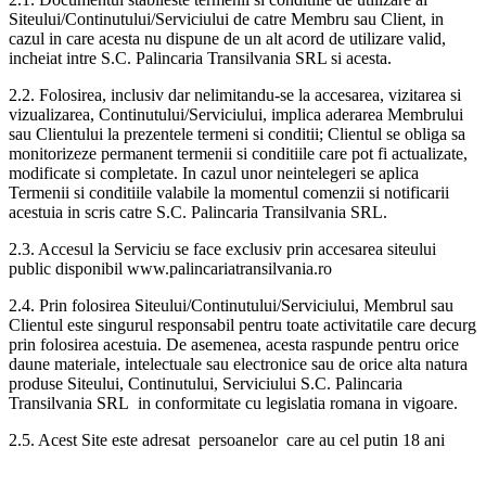
Siteului/Continutului/Serviciului de catre Membru sau Client, in
cazul in care acesta nu dispune de un alt acord de utilizare valid,
incheiat intre S.C. Palincaria Transilvania SRL si acesta.
2.2. Folosirea, inclusiv dar nelimitandu-se la accesarea, vizitarea si
vizualizarea, Continutului/Serviciului, implica aderarea Membrului
sau Clientului la prezentele termeni si conditii; Clientul se obliga sa
monitorizeze permanent termenii si conditiile care pot fi actualizate,
modificate si completate. In cazul unor neintelegeri se aplica
Termenii si conditiile valabile la momentul comenzii si notificarii
acestuia in scris catre S.C. Palincaria Transilvania SRL.
2.3. Accesul la Serviciu se face exclusiv prin accesarea siteului
public disponibil www.palincariatransilvania.ro
2.4. Prin folosirea Siteului/Continutului/Serviciului, Membrul sau
Clientul este singurul responsabil pentru toate activitatile care decurg
prin folosirea acestuia. De asemenea, acesta raspunde pentru orice
daune materiale, intelectuale sau electronice sau de orice alta natura
produse Siteului, Continutului, Serviciului S.C. Palincaria
Transilvania SRL in conformitate cu legislatia romana in vigoare.
2.5. Acest Site este adresat persoanelor care au cel putin 18 ani