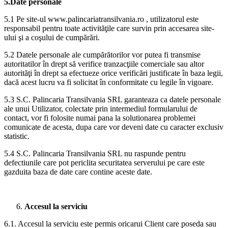
5.Date personale
5.1 Pe site-ul www.palincariatransilvania.ro , utilizatorul este
responsabil pentru toate activităţile care survin prin accesarea site-
ului şi a coşului de cumpărări.
5.2 Datele personale ale cumpărătorilor vor putea fi transmise
autoritatilor în drept să verifice tranzacţiile comerciale sau altor
autorităţi în drept sa efectueze orice verificări justificate în baza legii,
dacă acest lucru va fi solicitat în conformitate cu legile în vigoare.
5.3 S.C. Palincaria Transilvania SRL garanteaza ca datele personale
ale unui Utilizator, colectate prin intermediul formularului de
contact, vor fi folosite numai pana la solutionarea problemei
comunicate de acesta, dupa care vor deveni date cu caracter exclusiv
statistic.
5.4 S.C. Palincaria Transilvania SRL nu raspunde pentru
defectiunile care pot periclita securitatea serverului pe care este
gazduita baza de date care contine aceste date.
Accesul la serviciu
6.1. Accesul la serviciu este permis oricarui Client care poseda sau