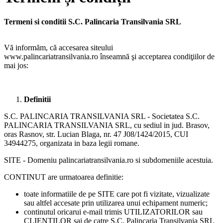
Termeni si conditii S.C. Palincaria Transilvania SRL
Vă informăm, că accesarea siteului
www.palincariatransilvania.ro înseamnă şi acceptarea condiţiilor de
mai jos:
Definitii
S.C. PALINCARIA TRANSILVANIA SRL - Societatea S.C.
PALINCARIA TRANSILVANIA SRL, cu sediul in jud. Brasov,
oras Rasnov, str. Lucian Blaga, nr. 47 J08/1424/2015, CUI
34944275, organizata in baza legii romane.
SITE - Domeniu palincariatransilvania.ro si subdomeniile acestuia.
CONTINUT are urmatoarea definitie:
toate informatiile de pe SITE care pot fi vizitate, vizualizate
sau altfel accesate prin utilizarea unui echipament numeric;
continutul oricarui e-mail trimis UTILIZATORILOR sau
CLIENTILOR sai de catre S.C. Palincaria Transilvania SRL