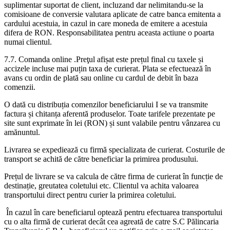
suplimentar suportat de client, incluzand dar nelimitandu-se la
comisioane de conversie valutara aplicate de catre banca emitenta a
cardului acestuia, in cazul in care moneda de emitere a acestuia
difera de RON. Responsabilitatea pentru aceasta actiune o poarta
numai clientul.
7.7. Comanda online .Preţul afișat este prețul final cu taxele și
accizele incluse mai puțin taxa de curierat. Plata se efectuează în
avans cu ordin de plată sau online cu cardul de debit în baza
comenzii.
O dată cu distribuția comenzilor beneficiarului I se va transmite
factura și chitanța aferentă produselor. Toate tarifele prezentate pe
site sunt exprimate în lei (RON) și sunt valabile pentru vânzarea cu
amănuntul.
Livrarea se expediează cu firmă specializata de curierat. Costurile de
transport se achită de către beneficiar la primirea produsului.
Prețul de livrare se va calcula de către firma de curierat în funcție de
destinație, greutatea coletului etc. Clientul va achita valoarea
transportului direct pentru curier la primirea coletului.
În cazul în care beneficiarul optează pentru efectuarea transportului
cu o alta firmă de curierat decât cea agreată de catre S.C Pălincaria