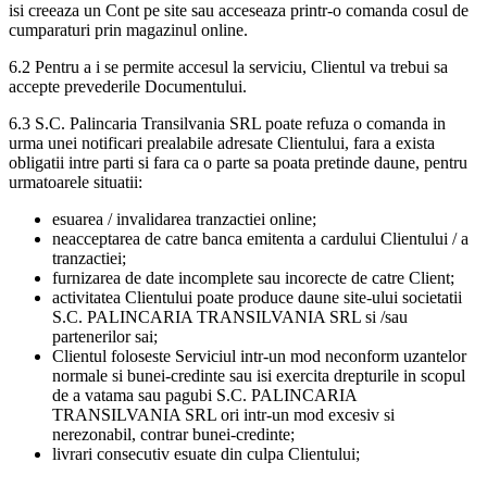
isi creeaza un Cont pe site sau acceseaza printr-o comanda cosul de
cumparaturi prin magazinul online.
6.2 Pentru a i se permite accesul la serviciu, Clientul va trebui sa
accepte prevederile Documentului.
6.3 S.C. Palincaria Transilvania SRL poate refuza o comanda in
urma unei notificari prealabile adresate Clientului, fara a exista
obligatii intre parti si fara ca o parte sa poata pretinde daune, pentru
urmatoarele situatii:
esuarea / invalidarea tranzactiei online;
neacceptarea de catre banca emitenta a cardului Clientului / a
tranzactiei;
furnizarea de date incomplete sau incorecte de catre Client;
activitatea Clientului poate produce daune site-ului societatii
S.C. PALINCARIA TRANSILVANIA SRL si /sau
partenerilor sai;
Clientul foloseste Serviciul intr-un mod neconform uzantelor
normale si bunei-credinte sau isi exercita drepturile in scopul
de a vatama sau pagubi S.C. PALINCARIA
TRANSILVANIA SRL ori intr-un mod excesiv si
nerezonabil, contrar bunei-credinte;
livrari consecutiv esuate din culpa Clientului;