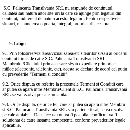
S.C. Palincaria Transilvania SRL nu raspunde de continutul,
calitatea sau natura altor site-uri la care se ajunge prin legaturi din
continut, indiferent de natura acestor legaturi. Pentru respectivele
site-uri, raspunderea o poarta, integral, proprietarii acestora.
Litigii
9.1 Prin folosirea/vizitarea/vizualizarea/etc siteurilor si/sau al oricarui
continut trimis de catre S.C. Palincaria Transilvania SRL
Membrului/Clientului prin accesare si/sau expediere prin orice
mijloc (electronic, telefonic, etc), acesta se declara de acord cel putin
cu prevederile "Termeni si conditii".
9.2. Orice disputa cu referire la prezentele Termeni si Conditii care
ar putea sa apara intre Membru/Client si S.C. Palincaria Transilvania
SRL se va rezolva pe cale amiabila.
9.3. Orice disputa, de orice fel, care ar putea sa apara intre Membru
si S.C. Palincaria Transilvania SRL sau partenerii sai, se va rezolva
pe cale amiabila. Daca aceasta nu va fi posibila, conflictul va fi
solutionat de catre instanta competenta, conform prevederilor legale
aplicabile.